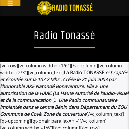
Radio Tonassé
[vc_row][vc_column width= »1/6″][/vc_column][vc_column
width= »2/3″][vc_column_text]
La Radio TONASSE
est captée
et écoutée sur la 107.2 Mhz . Créée le 21 juin 2003 par
l’honorable AKE Natondé Bonaventure. Elle a une
autorisation de la HAAC (La Haute Autorité de l’audio-visuel
et de la communication ). Une Radio communautaire
implantés dans le centre Bénin dans Département du ZOU
Commune de Covè.
Zone de couverture
[/vc_column_text]
[qt-upcoming][qt-onair parallax= » »][/vc_column]
[vc_column width= »1/6″][/vc_column][/vc_row]